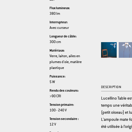
Flux lumineux:
380 lm
Interrupteur:
Avec curseur
Longueur de câble:
300 cm
Matériaux:
Verre, laiton, ailes en
plumes d'oie, matière
plastique
Puissance:
5 W
DESCRIPTION
Rendu des couleurs:
>90 CRI
Lucellino Table es
Tension primaire:
temps une véritabl
100 - 240 V
(petit oiseau) et l
Tension secondaire :
L'ampoule mate fo
12 V
été utilisée à l'o