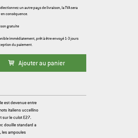
sélectionnez un autre pays de livraison, la TVA sera
e en conséquence.
ison gratuite
nible immédiatement, prêt à être envoyé 1-3 jours
ception du paiement.
Ajouter au panier
lle est devenue entre
ots italiens uccellino
t sur le culot E27.
c douille standard a
s, les ampoules