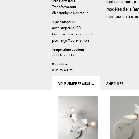
Transformateur:
spéciales sont pr
Transformateur
modèles de la fami
électronique à curseur
connection à une 
Type d'ampoule:
Avec ampoule LED,
fabriquée exclusivement
pour Ingo Maurer Gmbh
Témperature couleur:
2000 - 2700 K
Variabilité:
dim-to-warm
VOUS AIMEREZ AUSSI...
AMPOULES