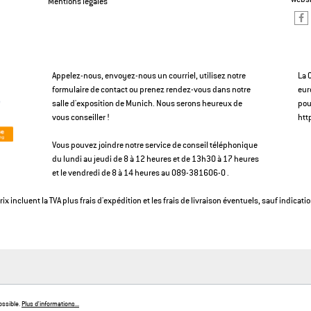
Mentions légales
Appelez-nous, envoyez-nous un courriel, utilisez notre
La 
formulaire de contact ou prenez rendez-vous dans notre
eur
salle d'exposition de Munich. Nous serons heureux de
pou
vous conseiller !
htt
Vous pouvez joindre notre service de conseil téléphonique
du lundi au jeudi de 8 à 12 heures et de 13h30 à 17 heures
et le vendredi de 8 à 14 heures au 089-381606-0 .
prix incluent la TVA plus
frais d'expédition
et les frais de livraison éventuels, sauf indicatio
ossible.
Plus d'informations...