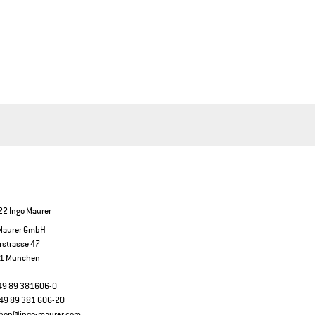
2 Ingo Maurer
 Maurer GmbH
rstrasse 47
1 München
+49 89 381606-0
49 89 381 606-20
hop@ingo-maurer.com