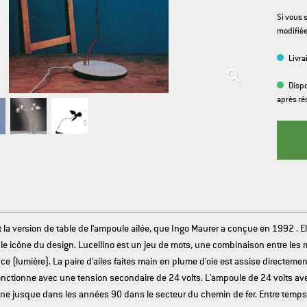
DEUTSCH
ENGLISH
FRANÇAIS
ITALIANO
Si vous 
modifié
Livra
Dispo
après ré
t la version de table de l'ampoule ailée, que Ingo Maurer a conçue en 1992 . E
e icône du design. Lucellino est un jeu de mots, une combinaison entre les m
uce (lumière). La paire d'ailes faites main en plume d'oie est assise directemen
nctionne avec une tension secondaire de 24 volts. L'ampoule de 24 volts ave
rigine jusque dans les années 90 dans le secteur du chemin de fer. Entre temp