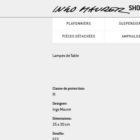
PLAFONNIERS
SUSPENSIO
PIÈCES DÉTACHÉES
AMPOULE
Lampes de Table
Classe de protection:
III
Designer:
Ingo Maurer
Dimensions:
35 x 30 cm
Douille:
E27