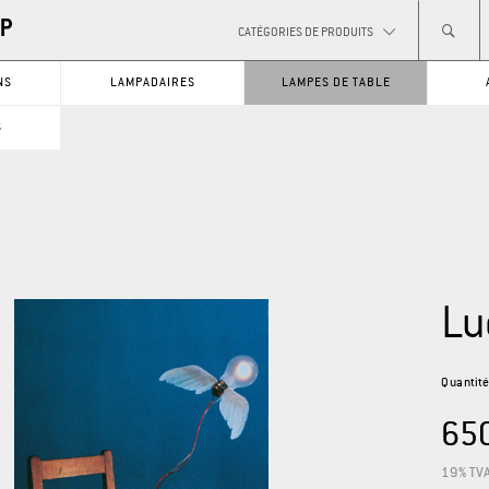
CATÉGORIES DE PRODUITS
NS
LAMPADAIRES
LAMPES DE TABLE
GO
S
CATÉGORIES DE PRODUITS
PLAFONNIERS
APPLIQUES
SUSPENSIONS
SYSTÈMES
Lu
LAMPADAIRES
PIÈCES DÉTACHÉES
LAMPES DE TABLE
AMPOULES
Quantit
0,00 €*
65
19% TVA