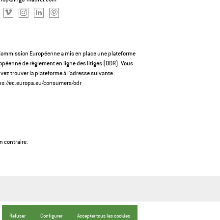
Commission Européenne a mis en place une plateforme
opéenne de règlement en ligne des litiges (ODR). Vous
vez trouver la plateforme à l'adresse suivante :
ps://ec.europa.eu/consumers/odr
n contraire.
Refuser
Configurer
Accepter tous les cookies