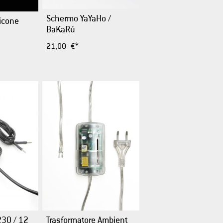
Schermo YaYaHo /
licone
BaKaRú
21,00 €*
230 / 12
Trasformatore Ambient