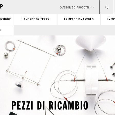
CATEGORIE DI PRODOTTI
ENSIONE
LAMPADE DA TERRA
LAMPADE DA TAVOLO
LAMP
GO
E
CATEGORIE DI PRODOTTI
LAMPADE DA SOFFITTO
LAMPADE DA PARETE
LAMPADE A SOSPENSIONE
SISTEMI
LAMPADE DA TERRA
PEZZI DI RICAMBIO
LAMPADE DA TAVOLO
LAMPADINE
0,00 €*