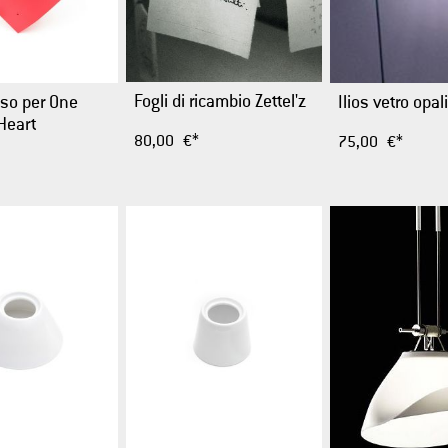
Fogli di ricambio Zettel'z
sso per One
Ilios vetro opal
Heart
80,00 €*
75,00 €*