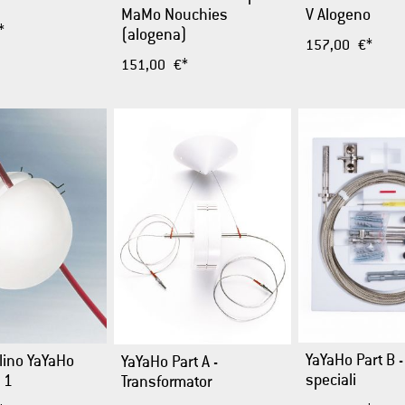
MaMo Nouchies
V Alogeno
*
(alogena)
157,00 €*
151,00 €*
YaYaHo Part B -
lino YaYaHo
YaYaHo Part A -
speciali
 1
Transformator