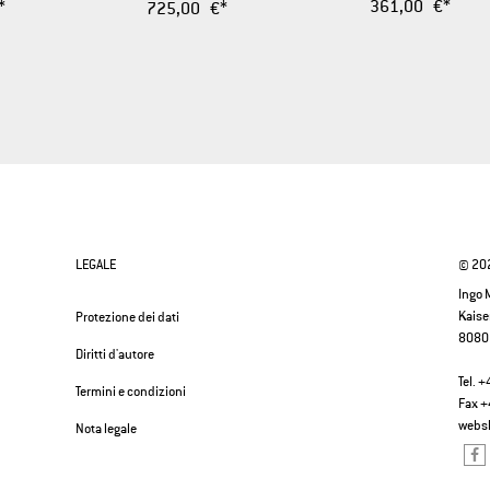
361,00 €*
*
725,00 €*
LEGALE
© 202
Ingo
Kaise
Protezione dei dati
8080
Diritti d'autore
Tel. 
Termini e condizioni
Fax +
webs
Nota legale