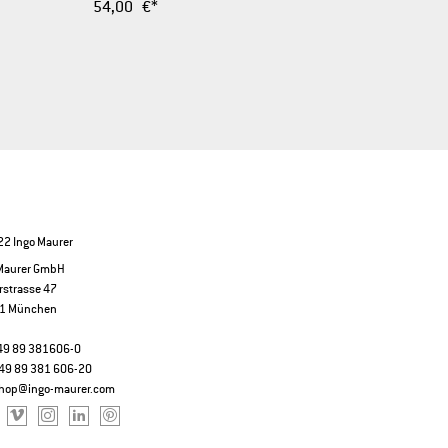
54,00 €*
2 Ingo Maurer
 Maurer GmbH
rstrasse 47
1 München
+49 89 381606-0
49 89 381 606-20
hop@ingo-maurer.com