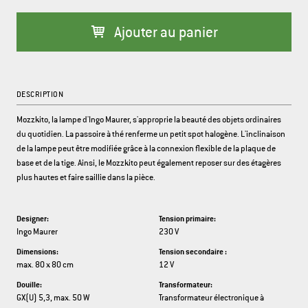
Ajouter au panier
DESCRIPTION
Mozzkito, la lampe d'Ingo Maurer, s'approprie la beauté des objets ordinaires
du quotidien. La passoire à thé renferme un petit spot halogène. L'inclinaison
de la lampe peut être modifiée grâce à la connexion flexible de la plaque de
base et de la tige. Ainsi, le Mozzkito peut également reposer sur des étagères
plus hautes et faire saillie dans la pièce.
Designer:
Tension primaire:
Ingo Maurer
230 V
Dimensions:
Tension secondaire :
max. 80 x 80 cm
12 V
Douille:
Transformateur:
GX(U) 5,3, max. 50 W
Transformateur électronique à