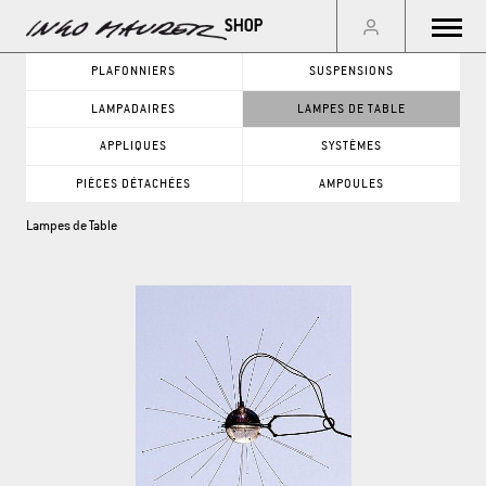
Menu
PLAFONNIERS
SUSPENSIONS
LAMPADAIRES
LAMPES DE TABLE
GO
APPLIQUES
SYSTÈMES
PIÈCES DÉTACHÉES
AMPOULES
CATÉGORIES DE PRODUITS
Lampes de Table
PLAFONNIERS
APPLIQUES
SUSPENSIONS
SYSTÈMES
LAMPADAIRES
PIÈCES DÉTACHÉES
LAMPES DE TABLE
AMPOULES