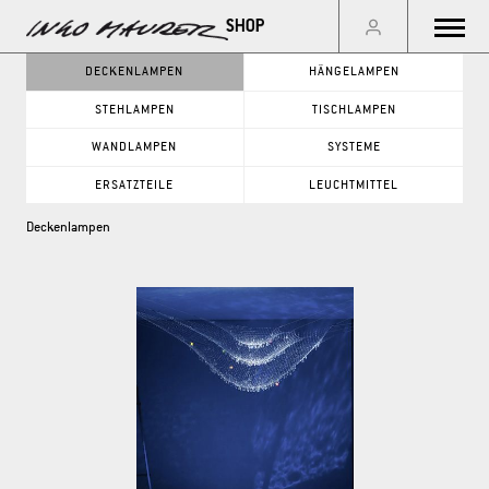
Menu
DECKENLAMPEN
HÄNGELAMPEN
STEHLAMPEN
TISCHLAMPEN
GO
WANDLAMPEN
SYSTEME
ERSATZTEILE
LEUCHTMITTEL
PRODUKTKATEGORIE
Deckenlampen
DECKENLAMPEN
WANDLAMPEN
HÄNGELAMPEN
SYSTEME
STEHLAMPEN
ERSATZTEILE
TISCHLAMPEN
LEUCHTMITTEL