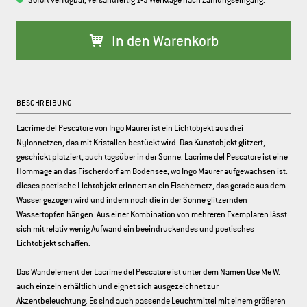
Sofort verfügbar, Versandfertig 1-3 Werktage nach Zahlungseingang.
In den Warenkorb
BESCHREIBUNG
Lacrime del Pescatore von Ingo Maurer ist ein Lichtobjekt aus drei
Nylonnetzen, das mit Kristallen bestückt wird. Das Kunstobjekt glitzert,
geschickt platziert, auch tagsüber in der Sonne. Lacrime del Pescatore ist eine
Hommage an das Fischerdorf am Bodensee, wo Ingo Maurer aufgewachsen ist:
dieses poetische Lichtobjekt erinnert an ein Fischernetz, das gerade aus dem
Wasser gezogen wird und indem noch die in der Sonne glitzernden
Wassertopfen hängen. Aus einer Kombination von mehreren Exemplaren lässt
sich mit relativ wenig Aufwand ein beeindruckendes und poetisches
Lichtobjekt schaffen.
Das Wandelement der Lacrime del Pescatore ist unter dem Namen Use Me W.
auch einzeln erhältlich und eignet sich ausgezeichnet zur
Akzentbeleuchtung. Es sind auch passende Leuchtmittel mit einem größeren