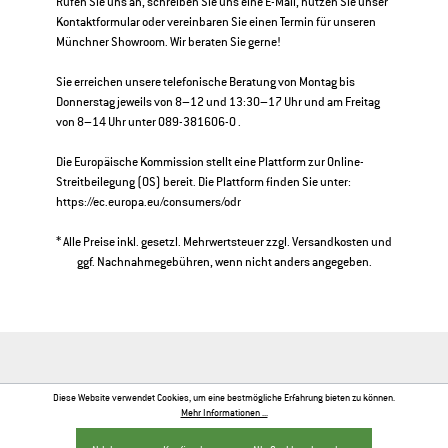
Rufen Sie uns an, schreiben Sie uns eine E-Mail, nutzen Sie unser
Kontaktformular oder vereinbaren Sie einen Termin für unseren
Münchner Showroom. Wir beraten Sie gerne!
Sie erreichen unsere telefonische Beratung von Montag bis
Donnerstag jeweils von 8–12 und 13:30–17 Uhr und am Freitag
von 8–14 Uhr unter 089-381606-0 .
Die Europäische Kommission stellt eine Plattform zur Online-
Streitbeilegung (OS) bereit. Die Plattform finden Sie unter:
https://ec.europa.eu/consumers/odr
* Alle Preise inkl. gesetzl. Mehrwertsteuer zzgl.
Versandkosten
und
ggf. Nachnahmegebühren, wenn nicht anders angegeben.
Diese Website verwendet Cookies, um eine bestmögliche Erfahrung bieten zu können.
Mehr Informationen ...