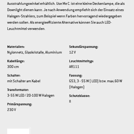
Ausstrahlungswinkel erhältlich. Use Me C. ist eine kleine Deckenlampe, die als
Downlight dienen kann. Je nach Anwendung empfiehlt sich der Einsatz eines
Halogen-Strahlers, zum Beispiel wenn Farben hervorragend wiedergegeben
werden sollen. Als energieeffiziente Alternative können Sie auch LED-
Leuchtmittel verwenden.
Materialien:
Sekundärspannung:
Nylonnetz, Glaskristalle, Aluminium
12 V
Kabellänge:
Leuchtmitteltyp:
300 cm
AR111
Schalter:
Fassung:
mit Schalter am Kabel
G53, 3 - 55 W ( LED) bzw. max.60 W
(Halogen)
Transformator:
3-55 W LED / 20-100 W Halogen
Schutzklasse:
II
Primärspannung:
230 V