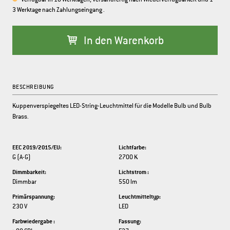
3 Werktage nach Zahlungseingang .
In den Warenkorb
BESCHREIBUNG
Kuppenverspiegeltes LED-String-Leuchtmittel für die Modelle Bulb und Bulb
Brass.
EEC 2019/2015/EU:
Lichtfarbe:
G (A-G)
2700 K
Dimmbarkeit:
Lichtstrom :
Dimmbar
550 lm
Primärspannung:
Leuchtmitteltyp:
230 V
LED
Farbwiedergabe :
Fassung: