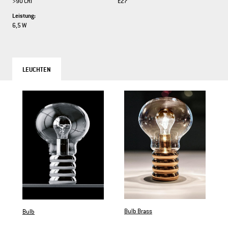
>90 CRI
E27
Leistung:
6,5 W
LEUCHTEN
Bulb Brass
Bulb