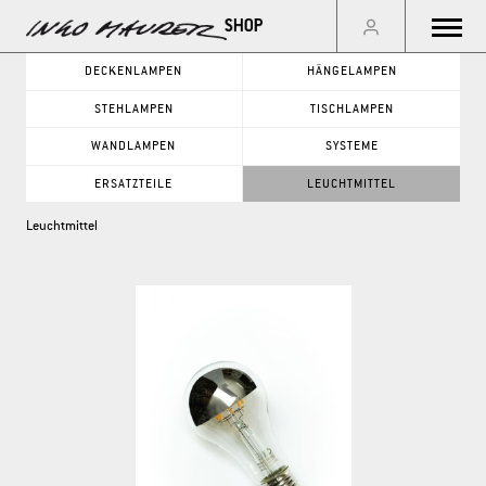
Menu
DECKENLAMPEN
HÄNGELAMPEN
STEHLAMPEN
TISCHLAMPEN
GO
WANDLAMPEN
SYSTEME
ERSATZTEILE
LEUCHTMITTEL
PRODUKTKATEGORIE
Leuchtmittel
DECKENLAMPEN
WANDLAMPEN
HÄNGELAMPEN
SYSTEME
STEHLAMPEN
ERSATZTEILE
TISCHLAMPEN
LEUCHTMITTEL