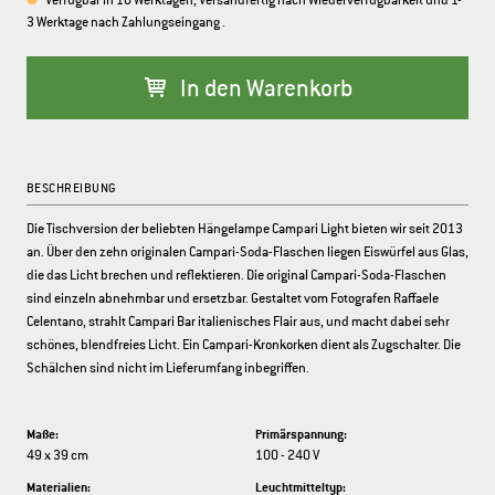
Verfügbar in 10 Werktagen, Versandfertig nach Wiederverfügbarkeit und 1-
3 Werktage nach Zahlungseingang .
In den Warenkorb
BESCHREIBUNG
Die Tischversion der beliebten Hängelampe Campari Light bieten wir seit 2013
an. Über den zehn originalen Campari-Soda-Flaschen liegen Eiswürfel aus Glas,
die das Licht brechen und reflektieren. Die original Campari-Soda-Flaschen
sind einzeln abnehmbar und ersetzbar. Gestaltet vom Fotografen Raffaele
Celentano, strahlt Campari Bar italienisches Flair aus, und macht dabei sehr
schönes, blendfreies Licht. Ein Campari-Kronkorken dient als Zugschalter. Die
Schälchen sind nicht im Lieferumfang inbegriffen.
Maße:
Primärspannung:
49 x 39 cm
100 - 240 V
Materialien:
Leuchtmitteltyp: