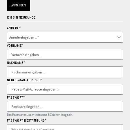
DEUTSCH
ENGLISH
FRANÇAIS
ITALIANO
ANMELDEN
ICH BIN NEUKUNDE
ANREDE*
VORNAME*
NACHNAME*
NEUE E-MAIL-ADRESSE*
PASSWORT*
Das Passwort muss mindestens 8 Zeichen lang sein.
PASSWORT-BESTÄTIGUNG*